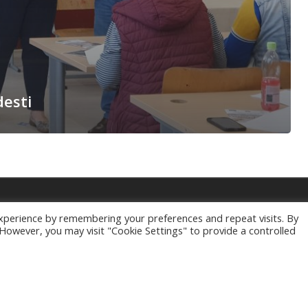
esti
xperience by remembering your preferences and repeat visits. By
l nu reprezinta in mod obligatoriu pozitia oficiala a Uniunii Europene
. However, you may visit "Cookie Settings" to provide a controlled
espre celelate programe cofinantate de Uniunea Europeana, va invitam 
© 2026 Desenează-ți viitorul!.