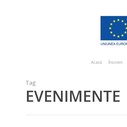
Skip
to
main
content
Acasă
Înscrieri
Tag
EVENIMENTE