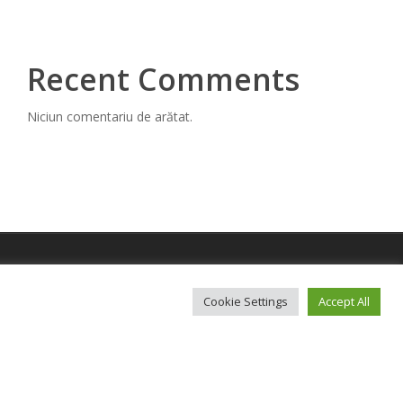
Recent Comments
Niciun comentariu de arătat.
 sau a Guvernului Romaniei.
Cookie Settings
Accept All
sa vizitati
www.fonduri-ue.ro