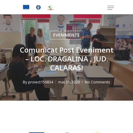
Skip
Menu
to
Close
main
Menu
content
EVENIMENTE
Comunicat Post Eveniment
– LOC. DRAGALINA , JUD.
CALARASI
By
proiect150834
mai 31, 2023
No Comments