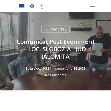
Skip
Menu
to
Close
main
Menu
content
EVENIMENTE
Comunicat Post Eveniment
– LOC. SLOBOZIA , JUD.
IALOMITA
By
proiect150834
septembrie 14, 2023
No Comments