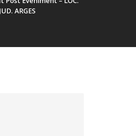
t Post Eveniment – LOC.
 JUD. ARGES