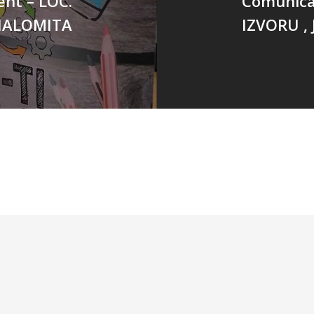
nt – LOC.
Comunica
 IALOMITA
IZVORU ,