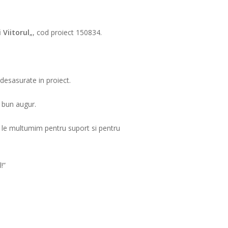
 Viitorul
„, cod proiect 150834.
 desasurate in proiect.
e bun augur.
ra le multumim pentru suport si pentru
!”