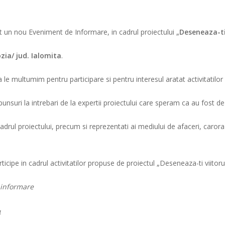
t un nou Eveniment de Informare, in cadrul proiectului „
Deseneaza-ti
zia/ jud. Ialomita
.
 le multumim pentru participare si pentru interesul aratat activitatilor
spunsuri la intrebari de la expertii proiectului care speram ca au fost d
adrul proiectului, precum si reprezentati ai mediului de afaceri, caro
icipe in cadrul activitatilor propuse de proiectul „Deseneaza-ti viitorul
 informare
4