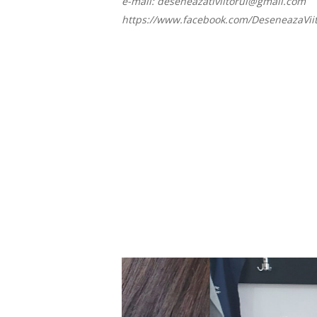
e-mail: deseneazativiitorul@gmail.com
https://www.facebook.com/DeseneazaViit