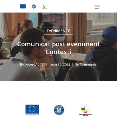
Skip
Menu
to
Close
main
Menu
content
EVENIMENTE
Comunicat post eveniment
Contesti
By
proiect150834
mai 30, 2022
No Comments