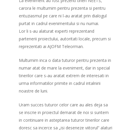
La eveniment au fost prezenti tineri NEETS,
carora le multumim pentru prezenta si pentru
entuziasmul pe care ni l-au aratat prin dialogul
purtat in cadrul evenimentului si nu numai.
Lor li s-au alaturat experti reprezentand
partenerii proiectului, autoritati locale, precum si
reprezentati ai AJOFM Teleorman.
Multumim inca o data tuturor pentru prezenta in
numar atat de mare la eveniment, dar in special
tinerilor care s-au aratat extrem de interesati in
urma informatiilor primite in cadrul intalnirii
noastre de luni.
Uram succes tuturor celor care au ales deja sa
se inscrie in proiectul demarat de noi si suntem
in continuare in asteptarea tuturor tinerilor care
doresc sa incerce sa „isi deseneze viitorul” alaturi